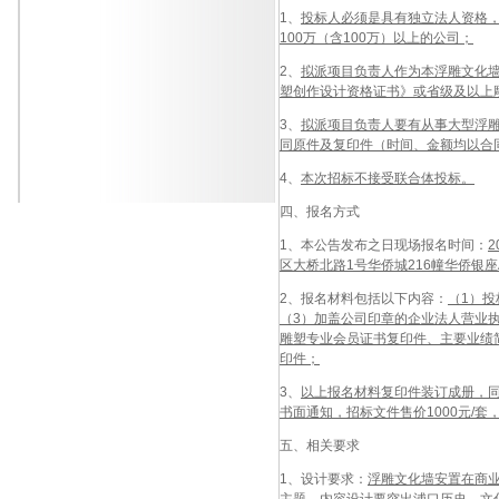
1、
投标人必须是具有独立法人资格
100万（含100万）以上的公司；
2、
拟派项目负责人作为本浮雕文化
塑创作设计资格证书》或省级及以上
3、
拟派项目负责人要有从事大型浮雕
同原件及复印件（时间、金额均以合
4、
本次招标不接受联合体投标。
四、报名方式
1、本公告发布之日现场报名时间：
2
区大桥北路1号华侨城216幢华侨银座
2、报名材料包括以下内容：
（1）
（3）加盖公司印章的企业法人营业
雕塑专业会员证书复印件、主要业绩
印件；
3、
以上报名材料复印件装订成册，
书面通知，招标文件售价1000元/套
五、相关要求
1、设计要求：
浮雕文化墙安置在商