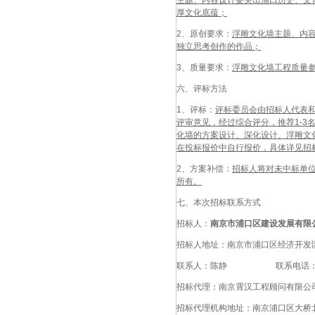
主题、内容设计要突出浦口历史、文
厚文化底蕴；
2、原创要求：
浮雕文化墙主题、内
独立思考创作的作品；
3、质量要求：
浮雕文化墙工程质量参照
六、评标方法
1、评标：
评标委员会由招标人代表
评审意见，经过综合评分，推荐1-
化墙的方案设计、深化设计、浮雕文
在投标报价中自行报价，具体详见招
2、方案补偿：
招标人将对未中标单
所有。
七、本次招标联系方式
招标人：
南京市浦口区建设发展有限
招标人地址：南京市浦口区经济开发区
联系人：陈静 联系电话：025-
招标代理：南京霄汉工程顾问有限公
招标代理机构地址：南京浦口区大桥北路