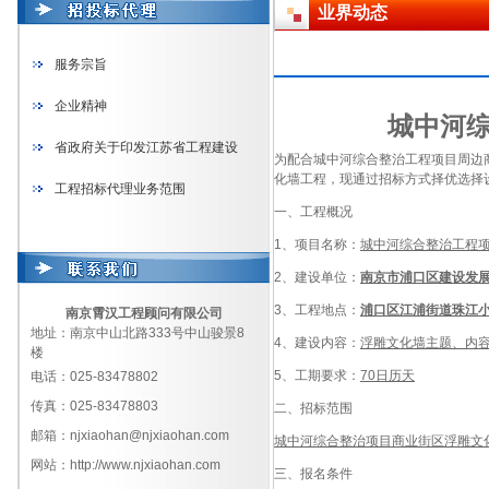
业界动态
服务宗旨
企业精神
城中河
省政府关于印发江苏省工程建设
为配合城中河综合整治工程项目周边
化墙工程，现通过招标方式择优选择
工程招标代理业务范围
一、工程概况
1、项目名称：
城中河综合整治工程
2、建设单位：
南京市浦口区建设发
3、工程地点：
浦口区江浦街道珠江
南京霄汉工程顾问有限公司
地址：南京中山北路333号中山骏景8
4、建设内容：
浮雕文化墙主题、内
楼
5、工期要求：
70日历天
电话：025-83478802
传真：025-83478803
二、招标范围
邮箱：njxiaohan@njxiaohan.com
城中河综合整治项目商业街区
浮雕文
网站：http://www.njxiaohan.com
三、报名条件